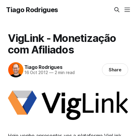
Tiago Rodrigues
VigLink - Monetização
com Afiliados
Tiago Rodrigues
Share
16 Oct 2012
—
2 min read
Hoje venho apresentar-vos a plataforma
VigLink