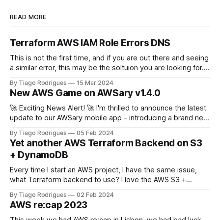
READ MORE
Terraform AWS IAM Role Errors DNS
This is not the first time, and if you are out there and seeing
a similar error, this may be the soltuion you are looking for.
terraform plan Planning failed. Terraform encountered an
By Tiago Rodrigues
15 Mar 2024
error while generating this plan. ╷ │ Error: configuring
New AWS Game on AWSary v1.4.0
Terraform AWS Provider: IAM Role
(arn:aws:iam::111222333444:role/
🚀 Exciting News Alert! 🚀 I'm thrilled to announce the latest
update to our AWSary mobile app - introducing a brand new
feature that takes learning about AWS services to a whole
By Tiago Rodrigues
05 Feb 2024
new level: the AWSary Logo Challenge Game! 🎮💡 At AWS
Yet another AWS Terraform Backend on S3
re:invent 2023 Guillermo Ruiz challenged me to tweak my
+ DynamoDB
Every time I start an AWS project, I have the same issue,
what Terraform backend to use? I love the AWS S3 +
DynamoDB backend solution but this just covers the basics,
By Tiago Rodrigues
02 Feb 2024
you want your Terraform State to be protected from client
AWS re:cap 2023
misbehavior or human error. Yes, I've been
This week we had AWS re:cap in Lisbon, we had bad luck